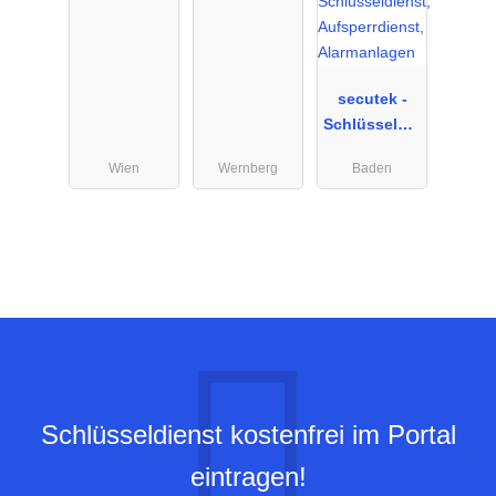
nst
echnik
secutek -
Schlüsseldie
nst,
Wien
Wernberg
Baden
Aufsperrdie
nst,
Alarmanlage
n
Schlüsseldienst kostenfrei im Portal
eintragen!