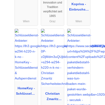
Innovation und
Schlüsseldie
Kopriva -
Tradition
nst
Einbruchsic
verpflichtet seit
herung
1865
Wien
Graz
Wien
HomeKey -
Schlüsseldie
Christian
nst &
Zmaritz
Aufsperrdie
Sicherheitst