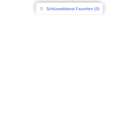
Schlüsseldienst
Favoriten (
0
)