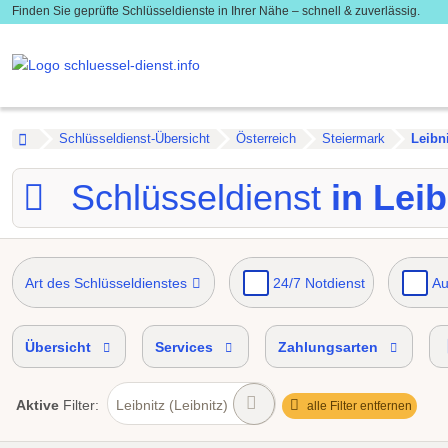
Finden Sie geprüfte Schlüsseldienste in Ihrer Nähe – schnell & zuverlässig.
Schlüsseldienst-Übersicht
Österreich
Steiermark
Leibn
Schlüsseldienst
in Leib
Art des Schlüsseldienstes
24/7 Notdienst
Au
Einbruch Soforthilfe
Übersicht
Services
Zahlungsarten
Aktive
Filter:
Leibnitz (Leibnitz)
alle Filter entfernen