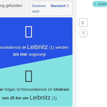
zurück
ung
gefunden
Sortieren
Standard
nach
Leibnitz
üsseldienste
in
(1)
werden
bis hier
angezeigt
ier
folgen
Schlüsseldienste
im
Umkreis
Leibnitz
von 25 km um
(1)