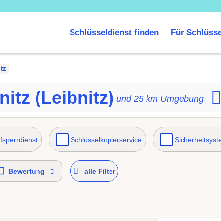
Schlüsseldienst finden
Für Schlüsse
itz
nitz (Leibnitz)
und
25
km Umgebung
fsperrdienst
Schlüsselkopierservice
Sicherheitsys
Bewertung
alle Filter