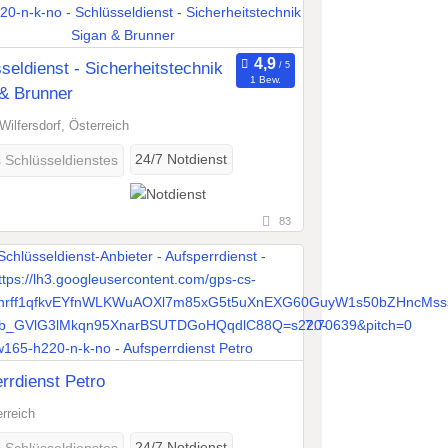
seldienst - Sicherheitstechnik
1 Bew.
& Brunner
Wilfersdorf, Österreich
24/7 Notdienst
s Schlüsseldienstes
83
rrdienst Petro
erreich
24/7 Notdienst