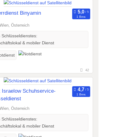
rrdienst Binyamin
1 Bew.
Wien, Österreich
s Schlüsseldienstes:
häftslokal & mobiler Dienst
otdienst
42
 Israelow Schuhservice-
1 Bew.
seldienst
Wien, Österreich
s Schlüsseldienstes:
häftslokal & mobiler Dienst