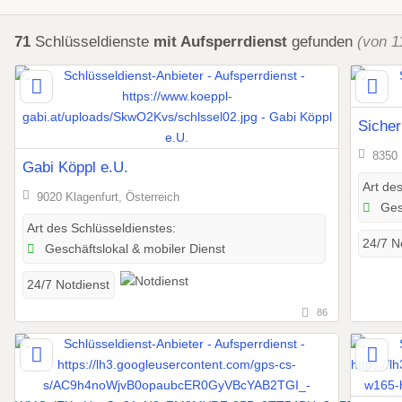
71
Schlüsseldienste
mit Aufsperrdienst
gefunden
(von 1
Siche
8350 
Gabi Köppl e.U.
Art de
9020 Klagenfurt, Österreich
Gesc
Art des Schlüsseldienstes:
24/7 N
Geschäftslokal & mobiler Dienst
24/7 Notdienst
86