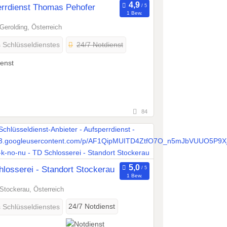
errdienst Thomas Pehofer
1 Bew.
Gerolding, Österreich
24/7 Notdienst
s Schlüsseldienstes
84
losserei - Standort Stockerau
1 Bew.
Stockerau, Österreich
24/7 Notdienst
s Schlüsseldienstes