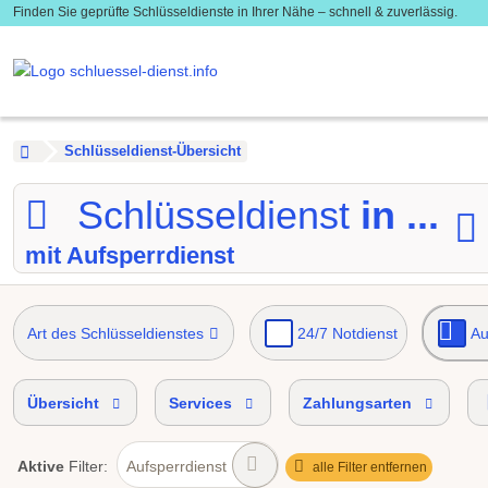
Finden Sie geprüfte Schlüsseldienste in Ihrer Nähe – schnell & zuverlässig.
Schlüsseldienst-Übersicht
Schlüsseldienst
in ...
mit Aufsperrdienst
Art des Schlüsseldienstes
24/7 Notdienst
Au
Einbruch Soforthilfe
Übersicht
Services
Zahlungsarten
Aktive
Filter:
Aufsperrdienst
alle Filter entfernen