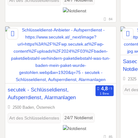
24/7 Notdienst
Art des Schlüsseldienstes
84
Sasec 
Notdie
2325 
secutek - Schlüsseldienst,
Art de
1 Bew.
Aufsperrdienst, Alarmanlagen
2500 Baden, Österreich
24/7 Notdienst
Art des Schlüsseldienstes
85