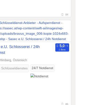
84
e.U. Schlosserei / 24h
1 Bew.
nst
Himberg, Österreich
24/7 Notdienst
s Schlüsseldienstes
85