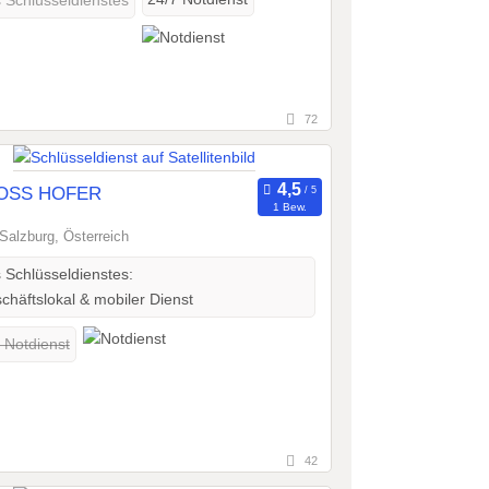
s Schlüsseldienstes
72
OSS HOFER
1 Bew.
Salzburg, Österreich
s Schlüsseldienstes:
häftslokal & mobiler Dienst
 Notdienst
42