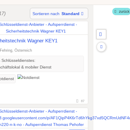
zurück
17)
Sortieren nach
Standard
rheitstechnik Wagner KEY1
Fehring, Österreich
s Schlüsseldienstes:
häftslokal & mobiler Dienst
otdienst
87