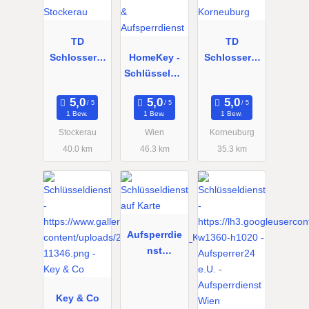
TD
TD
Schlosserei
HomeKey -
Schlosserei
- Standort
Schlüsseldie
- Standort
Stockerau
nst &
Korneuburg
Aufsperrdie
1 Bew.
1 Bew.
1 Bew.
nst
Stockerau
Wien
Korneuburg
40.0 km
46.3 km
35.3 km
Aufsperrdie
nst
Binyamin
Key & Co