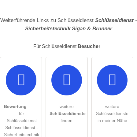
Name
Weiterführende Links zu Schlüsseldienst
Schlüsseldienst -
Sicherheitstechnik Sigan & Brunner
E-Mail-Adresse (wird nicht veröffentlicht)
Für Schlüsseldienst
Besucher
Hiermit akzeptiere ich die
AGB
.
Die
Datenschutzerklärung
habe ich zur Kenntnis genommen.
öffentliche Frage stellen
Abbrechen
Bewertung
weitere
weitere
für
Schlüsseldienste
Schlüsseldienste
Hinweis:
Bitte beachten Sie, öffentliche Fragen sind
für alle
Schlüsseldienst
finden
in meiner Nähe
Besucher sichtbar
.
Schlüsseldienst -
Klicken Sie hier um eine
individuelle Frage
an den
Sicherheitstechnik