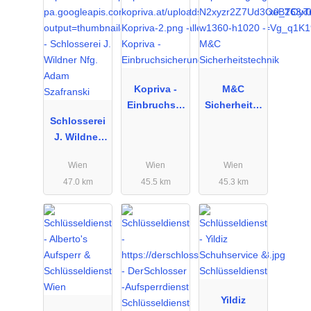
Kopriva -
M&C
Einbruchsic
Sicherheitst
Schlosserei
herung
echnik
J. Wildner
Nfg. Adam
Wien
Wien
Wien
Szafranski
47.0 km
45.5 km
45.3 km
Yildiz