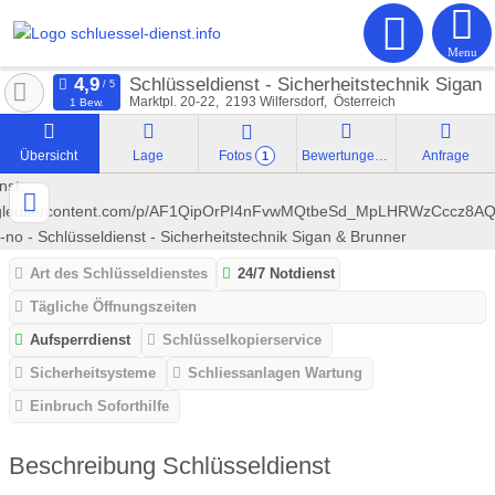
Menu
Schlüsseldienst - Sicherheitstechnik Sigan 
Marktpl. 20-22
2193
Wilfersdorf
Österreich
1 Bew.
Übersicht
Lage
Fotos
Bewertungen
Anfrage
1
Art des Schlüsseldienstes
24/7 Notdienst
Tägliche Öffnungszeiten
Aufsperrdienst
Schlüsselkopierservice
Sicherheitsysteme
Schliessanlagen Wartung
Einbruch Soforthilfe
Beschreibung Schlüsseldienst