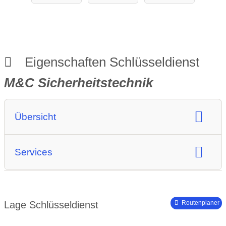
Alarmanlage
n
Eigenschaften Schlüsseldienst
M&C Sicherheitstechnik
Übersicht
Art des Schlüsseldienstes:
Services
Geschäftslokal & mobiler Dienst
24/7 Notdienst
Aufsperrdienst
Notdienst
Schlüsselkopierservice
Sicherheitsysteme
Lage Schlüsseldienst
Routenplaner
Schliessanlagen Wartung
Einbruch Soforthilfe