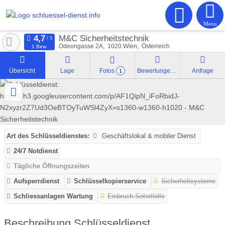
Menu
M&C Sicherheitstechnik
Odeongasse 2A
1020
Wien
Österreich
1 Bew.
Übersicht
Lage
Fotos
Bewertungen
Anfrage
1
Art des Schlüsseldienstes:
Geschäftslokal & mobiler Dienst
24/7 Notdienst
Tägliche Öffnungszeiten
Aufsperrdienst
Schlüsselkopierservice
Sicherheitsysteme
Schliessanlagen Wartung
Einbruch Soforthilfe
Beschreibung Schlüsseldienst