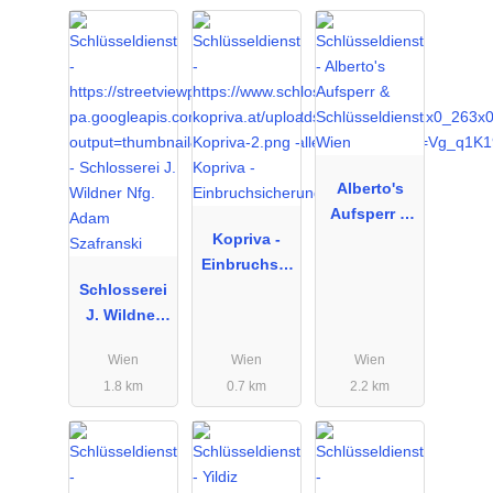
Alberto's
Aufsperr &
Kopriva -
Schlüsseldie
Einbruchsic
nst Wien
Schlosserei
herung
J. Wildner
Nfg. Adam
Wien
Wien
Wien
Szafranski
1.8 km
0.7 km
2.2 km