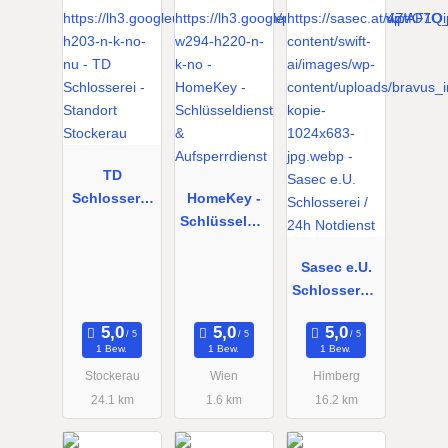
TD
Schlosserei
HomeKey -
- Standort
Schlüsseldie
Stockerau
nst &
Aufsperrdie
Sasec e.U.
nst
Schlosserei /
24h
Notdienst
1 Bew.
1 Bew.
1 Bew.
Stockerau
Wien
Himberg
24.1 km
1.6 km
16.2 km