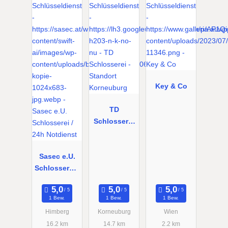
Key & Co
TD
Schlosserei
- Standort
Korneuburg
Sasec e.U.
Schlosserei /
24h
Notdienst
1 Bew.
1 Bew.
1 Bew.
Himberg
Korneuburg
Wien
16.2 km
14.7 km
2.2 km