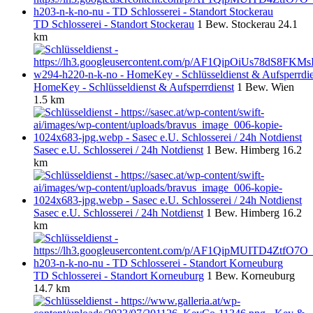
TD Schlosserei - Standort Stockerau
1 Bew.
Stockerau
24.1
km
HomeKey - Schlüsseldienst & Aufsperrdienst
1 Bew.
Wien
1.5 km
Sasec e.U. Schlosserei / 24h Notdienst
1 Bew.
Himberg
16.2
km
Sasec e.U. Schlosserei / 24h Notdienst
1 Bew.
Himberg
16.2
km
TD Schlosserei - Standort Korneuburg
1 Bew.
Korneuburg
14.7 km